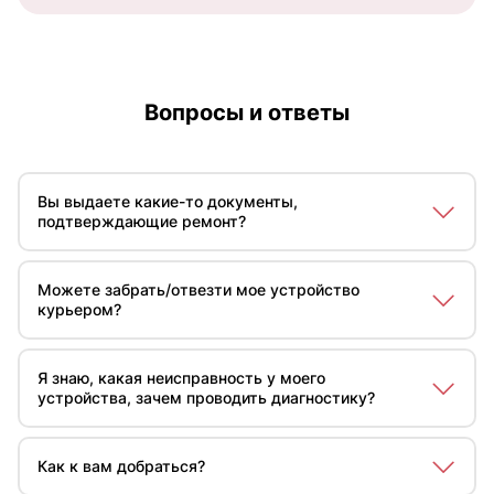
Вопросы и ответы
Вы выдаете какие-то документы,
подтверждающие ремонт?
Да, мы выдаем гарантийный сертификат на
выполненные работы и установленные
Можете забрать/отвезти мое устройство
комплектующие части, который свидетельствует, что
курьером?
ремонт был выполнен в нашем сервисе Xiaomi.
Да, мы предлагаем бесплатную курьерскую доставку
в городских пределах. Цена доставки варьируется в
Я знаю, какая неисправность у моего
зависимости от вашего места проживания.
устройства, зачем проводить диагностику?
Диагностика незаменима для полной проверки
техники на предмет скрытых недостатков, которые
Как к вам добраться?
могут появиться в результате основного дефекта, а